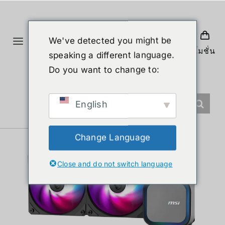
Skip
to
content
We've detected you might be
Toggle
โปรโมชั่น
speaking a different language.
Navigation
首页
Do you want to change to:
产品
English
人形机器人
Change Language
Close and do not switch language
新闻
服务