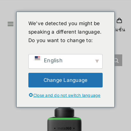
Skip
to
content
We've detected you might be
Toggle
โปรโมชั่น
speaking a different language.
Navigation
首页
Do you want to change to:
产品
English
人形机器人
Change Language
Close and do not switch language
新闻
服务