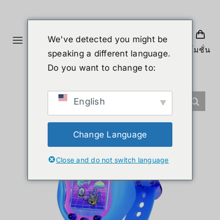
Skip
to
content
We've detected you might be
Toggle
โปรโมชั่น
speaking a different language.
Navigation
首页
Do you want to change to:
产品
English
人形机器人
Change Language
Close and do not switch language
新闻
服务