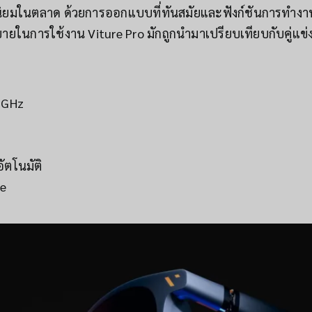
มนิยมในตลาด ด้วยการออกแบบที่ทันสมัยและฟังก์ชันการทำงานท
นการใช้งาน Viture Pro มักถูกนำมาเปรียบเทียบกับคู่แข
5 GHz
ัตโนมัติ
ge