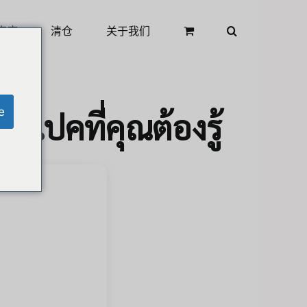
商店
清仓
关于我们
e
ละสเปคที่คุณต้องรู้