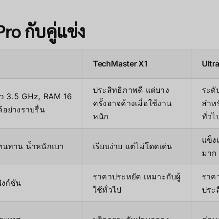
ro กับคู่แข่ง
TechMaster X1
Ultr
ประสิทธิภาพดี แต่บาง
ระดั
็ว 3.5 GHz, RAM 16
ครั้งอาจค้างเมื่อใช้งาน
สำหร
้อย่างราบรื่น
หนัก
ทั่วไ
แข็ง
ทนทาน น้ำหนักเบา
เรียบง่าย แต่ไม่โดดเด่น
มาก
ราคาประหยัด เหมาะกับผู้
ราคา
ังก์ชัน
ใช้ทั่วไป
ประส