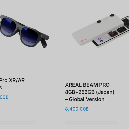
 Pro XR/AR
XREAL BEAM PRO
s
8GB+256GB (Japan)
.00
฿
– Global Version
8,400.00
฿