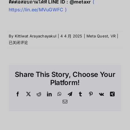
ติดต่อสอบถามได้ที่ LINE ID :
@metaxr
(
https://lin.ee/MVuGWFC
)
Meta
By
Kittiwat Arayachayakul
|
4 4 月 2025
|
Meta Quest
,
VR
|
Ques
已关闭评论
3
vs
Ques
3S:
Share This Story, Choose Your
อะไร
คือ
Platform!
ความ
แตก
Facebook
X
Reddit
LinkedIn
WhatsApp
Telegram
Tumblr
Pinterest
Vk
Xing
ต่าง
Email
ที่
คุณ
ต้อง
รู้?