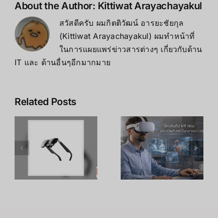
About the Author:
Kittiwat Arayachayakul
สวัสดีครับ ผมกิตติวัฒน์ อารยะชัยกุล
(Kittiwat Arayachayakul) ผมทำหน้าที่
ในการแผยแพร่ข่าวสารต่างๆ เกี่ยวกับด้าน
IT และ ด้านอื่นๆอีกมากมาย
Related Posts
เคล็ดลับ การ
เพิ่ม
R
อาชีพใน
ประสิทธิภาพ
ร
Metaverse:
การเรียนรู้
โอกาสทองที่
ของพนักงาน
คุณเตรียมตัว
ด้วย
S
ได้ตั้งแต่วันนี้
เทคโนโลยี
VR – วิถี
เถ้าแก่