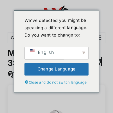
Skip
to
content
We've detected you might be
speaking a different language.
Do you want to change to:
Go to...
Meta Quest 3 vs Quest
English
3S: อะไรคือความแตกต่างที่
Change Language
คุณต้องรู้?
Close and do not switch language