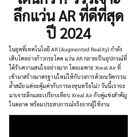
ลึกแว่น AR ที่ดีที่สุด
ปี 2024
ในยุคที่เทคโนโลยี AR (Augmented Reality) กำลัง
เติบโตอย่างก้าวกระโดด แว่น AR กลายเป็นอุปกรณ์ที่
ได้รับความสนใจอย่างมาก โดยเฉพาะ Xreal Air ที่
เข้ามาสร้างมาตรฐานใหม่ให้กับวงการด้วยนวัตกรรม
ล้ำสมัย แต่จะคุ้มค่ากับการลงทุนหรือไม่? วันนี้เราจะ
มาเจาะลึกและเปรียบเทียบ Xreal Air กับคู่แข่งสำคัญ
ในตลาด พร้อมประสบการณ์จริงจากผู้ใช้งาน