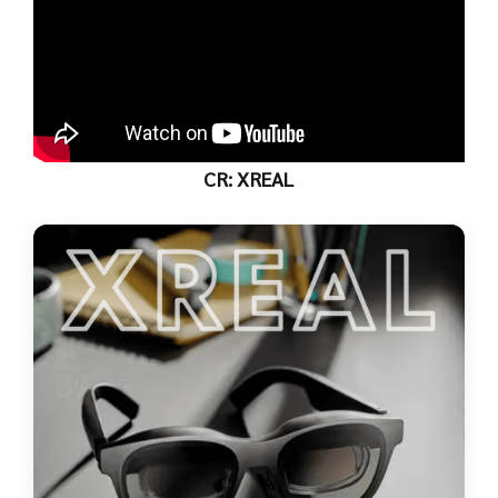
CR:
XREAL