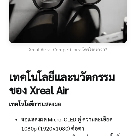
Xreal Air vs Competitors: ใครโดนกว่า?
เทคโนโลยีและนวัตกรรม
ของ Xreal Air
เทคโนโลยีการแสดงผล
จอแสดงผล Micro-OLED คู่ ความละเอียด
1080p (1920×1080) ต่อตา