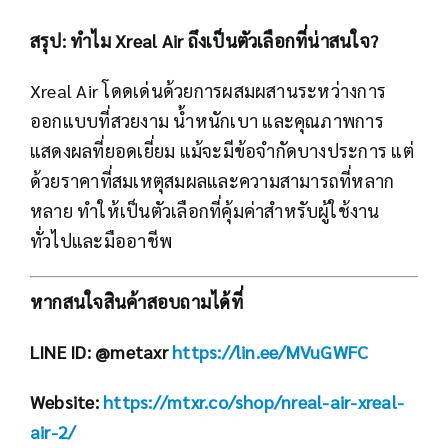
สรุป: ทำไม Xreal Air ถึงเป็นตัวเลือกที่น่าสนใจ?
Xreal Air โดดเด่นด้วยการผสมผสานระหว่างการ
ออกแบบที่สวยงาม น้ำหนักเบา และคุณภาพการ
แสดงผลที่ยอดเยี่ยม แม้จะมีข้อจำกัดบางประการ แต่
ด้วยราคาที่สมเหตุสมผลและความสามารถที่หลาก
หลาย ทำให้เป็นตัวเลือกที่คุ้มค่าสำหรับผู้ใช้งาน
ทั่วไปและมืออาชีพ
หากสนใจสินค้าสอบถามได้ที่
LINE ID: @metaxr
https://lin.ee/MVuGWFC
Website:
https://mtxr.co/shop/nreal-air-xreal-
air-2/