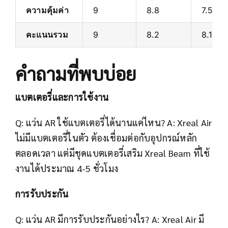
ความคุ้มค่า
9
8.8
7.5
คะแนนรวม
9
8.2
8.1
คำถามที่พบบ่อย
แบตเตอรี่และการใช้งาน
Q: แว่น AR ใช้แบตเตอรี่ได้นานแค่ไหน? A: Xreal Air
ไม่มีแบตเตอรี่ในตัว ต้องเชื่อมต่อกับอุปกรณ์หลัก
ตลอดเวลา แต่มีชุดแบตเตอรี่เสริม Xreal Beam ที่ใช้
งานได้ประมาณ 4-5 ชั่วโมง
การรับประกัน
Q: แว่น AR มีการรับประกันอย่างไร? A: Xreal Air มี