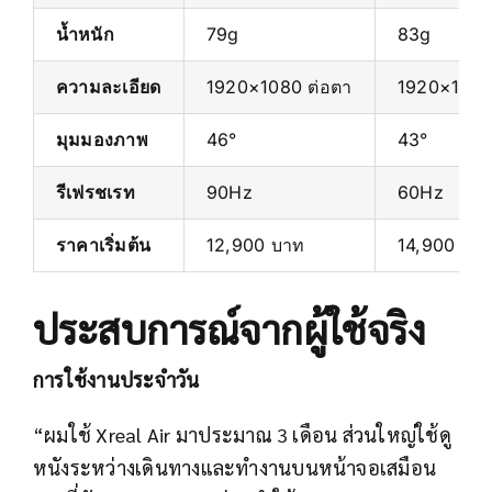
น้ำหนัก
79g
83g
ความละเอียด
1920×1080 ต่อตา
1920×1080
มุมมองภาพ
46°
43°
รีเฟรชเรท
90Hz
60Hz
ราคาเริ่มต้น
12,900 บาท
14,900 บา
ประสบการณ์จากผู้ใช้จริง
การใช้งานประจำวัน
“ผมใช้ Xreal Air มาประมาณ 3 เดือน ส่วนใหญ่ใช้ดู
หนังระหว่างเดินทางและทำงานบนหน้าจอเสมือน