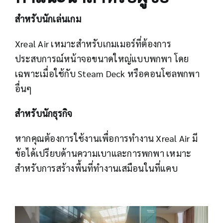
สำหรับนักเล่นเกม
Xreal Air เหมาะสำหรับเกมเมอร์ที่ต้องการ
ประสบการณ์หน้าจอขนาดใหญ่แบบพกพา โดย
เฉพาะเมื่อใช้กับ Steam Deck หรือคอนโซลพกพา
อื่นๆ
สำหรับนักธุรกิจ
หากคุณต้องการใช้งานเพื่อการทำงาน Xreal Air มี
ข้อได้เปรียบด้านความเบาและการพกพา เหมาะ
สำหรับการสร้างพื้นที่ทำงานเสมือนในที่แคบ