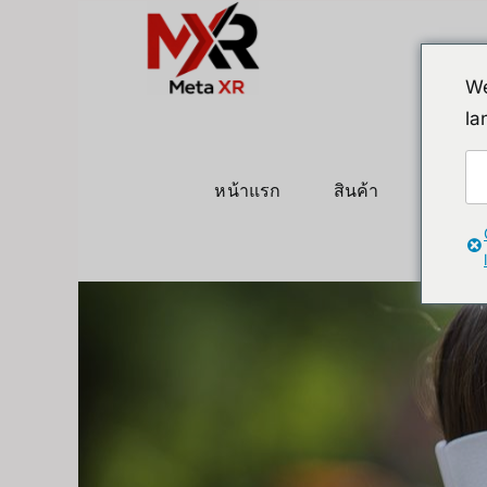
ข้าม
ไป
ยัง
We
เนื้อหา
la
หน้าแรก
สินค้า
หุ่นยนต