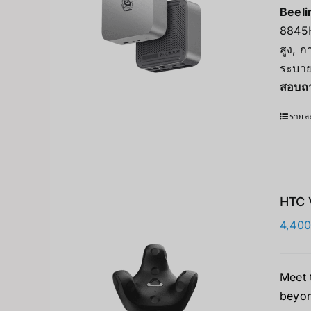
Beel
8845H
สูง, 
ระบาย
สอบถา
รายละ
HTC V
4,400
Meet 
beyo