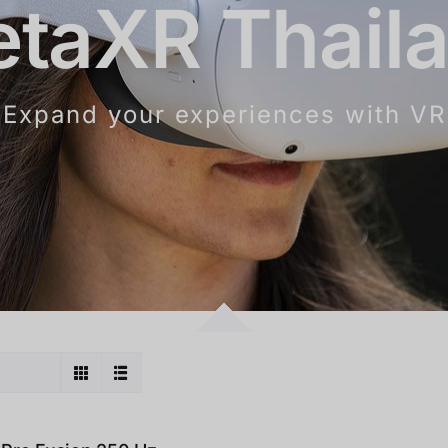
taXR Thail
Expand your experiences with VR